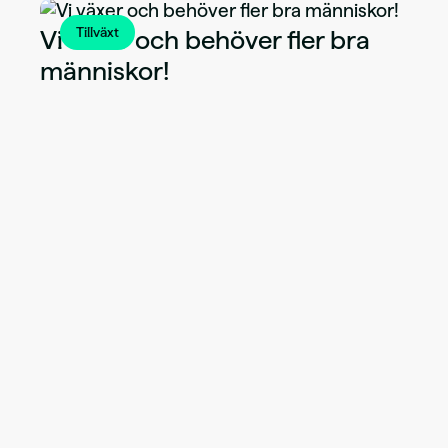
Vi växer och behöver fler bra
Tillväxt
människor!