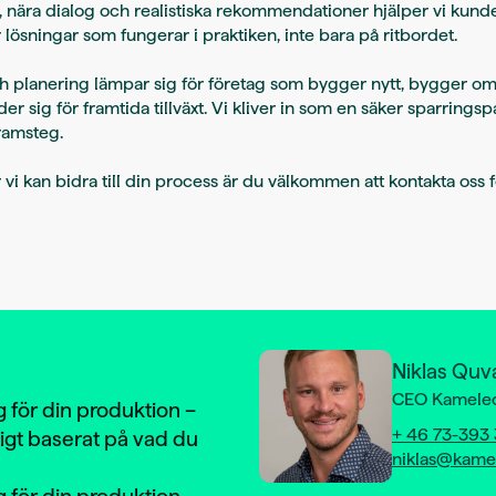
 nära dialog och realistiska rekommendationer hjälper vi kunde
 lösningar som fungerar i praktiken, inte bara på ritbordet.
planering lämpar sig för företag som bygger nytt, bygger om, 
er sig för framtida tillväxt. Vi kliver in som en säker sparrings
framsteg.
vi kan bidra till din process är du välkommen att kontakta oss 
Niklas Quv
CEO Kameleo
teg för din produktion –
+ 46 73-393 
ligt baserat på vad du
niklas@kamel