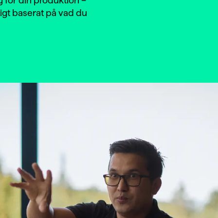
teg för din produktion –
ligt baserat på vad du