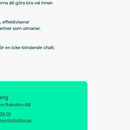
rna att göra bra val innan
effektiviserar
partner som utmanar,
för en icke-bindande chatt.
ang
n Robotics AB
39 01
eonrobotics.se