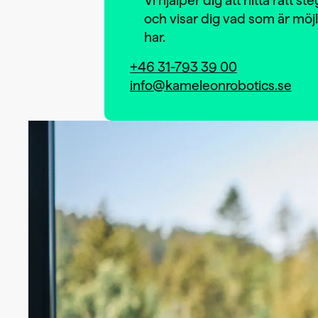
Vi hjälper dig att hitta rätt s
och visar dig vad som är möj
har.
+46 31-793 39 00
info@kameleonrobotics.se