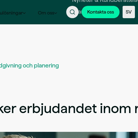
Branscher
Kontakta oss
SV
ulösningar
Om oss
dgivning och planering
digitalisering
ker erbjudandet inom 