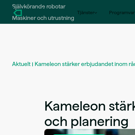
Självkörande robotar
Tjänster
Programvar
Maskiner och utrustning
Driftsavtal
Rådgivning och planering
Aktuelt
Kameleon stärker erbjudandet inom rå
Märkning och spårning
Programvarulösningar och 
Robotlösningar
Kameleon stär
Självkörande robotar
och planering