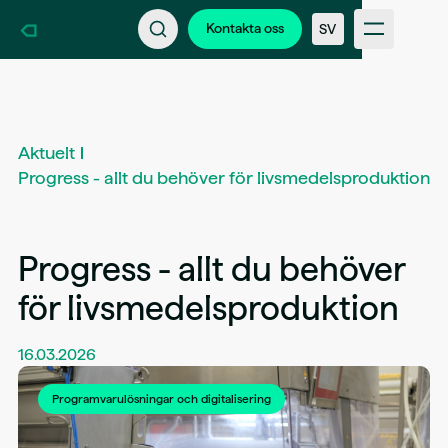
Kontakta oss
Bli en del av Kameleon
Kontakta oss
SV
Support
Nyheter & Kundberättelser
FAQ
Branscher
Intern inloggning
Aktuelt
Progress - allt du behöver för livsmedelsproduktion
Progress - allt du behöver
för livsmedelsproduktion
16.03.2026
Programvarulösningar och digitalisering