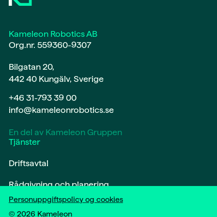
Kameleon Robotics AB
Org.nr. 559360-9307
Bilgatan 20,
442 40 Kungälv, Sverige
+46 31-793 39 00
info@kameleonrobotics.se
En del av Kameleon Gruppen
Tjänster
Driftsavtal
Rådgivning och planering
Personuppgiftspolicy og cookies
Märkning och spårning
©
2026
Kameleon