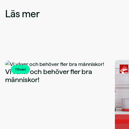
Läs mer
Tillväxt
Vi växer och behöver fler bra
människor!