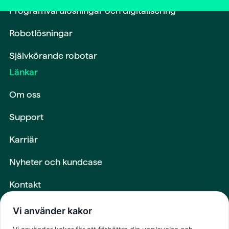
Programvarulösningar och digitalisering
Robotlösningar
Självkörande robotar
Länkar
Om oss
Support
Karriär
Nyheter och kundcase
Kontakt
Maskiner och utrustning
Vi använder kakor