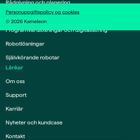
Rådgivning och planering
Personuppgiftspolicy og cookies
Märkning och spårning
©
2026
Kameleon
Programvarulösningar och digitalisering
Robotlösningar
Självkörande robotar
Länkar
Om oss
Support
Karriär
Nyheter och kundcase
Kontakt