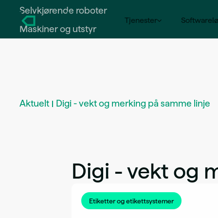
Selvkjørende roboter
Tjenester
Softwarel
Maskiner og utstyr
Driftsavtale
Rådgivning og planleggin
Aktuelt
Digi - vekt og merking på samme linje
Merking og sporing
Softwareløsninger og digit
Digi - vekt og
Etiketter og etikettsysteme
Robotløsninger
Etiketter og etikettsystemer
Selvkjørende roboter