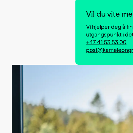
Vil du vite me
Vi hjelper deg å f
utgangspunkt i det
+47 41 53 53 00
post@kameleongr