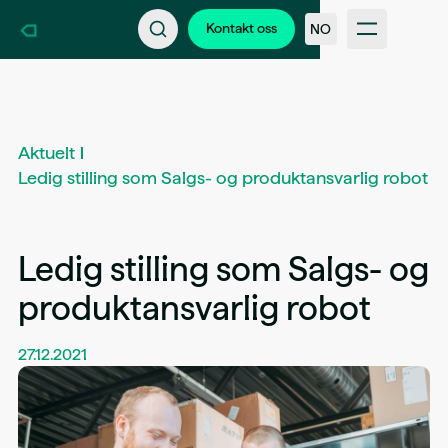
Kontakt oss
Bli en del av Kameleon
Kontakt oss
NO
Support
Nyheter & kundehistorier
FAQ
Bransjer
Intern inloggning
Aktuelt
Ledig stilling som Salgs- og produktansvarlig robot
Ledig stilling som Salgs- og
produktansvarlig robot
27.12.2021