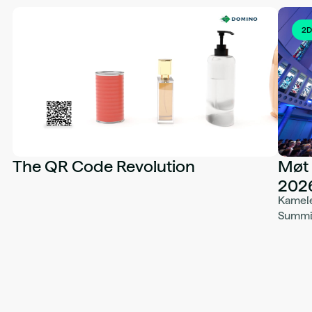
2D
The QR Code Revolution
Møt 
202
Kamele
Summit