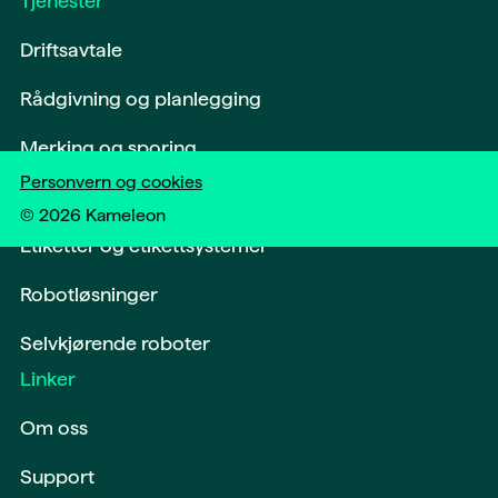
Tjenester
Driftsavtale
Rådgivning og planlegging
Merking og sporing
Personvern og cookies
Softwareløsninger og digitalisering
©
2026
Kameleon
Etiketter og etikettsystemer
Robotløsninger
Selvkjørende roboter
Linker
Om oss
Support