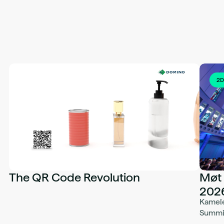
2D
The QR Code Revolution
Møt 
202
Kamele
Summit