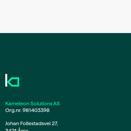
Kameleon Solutions AS
Org.nr. 981403398
Johan Follestadsvei 27,
3474 Åros