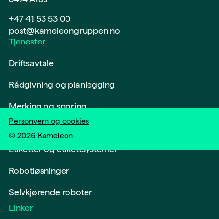
+47 41 53 53 00
post@kameleongruppen.no
Tjenester
Driftsavtale
Rådgivning og planlegging
Merking og sporing
Personvern og cookies
Softwareløsninger og digitalisering
©
2026
Kameleon
Etiketter og etikettsystemer
Robotløsninger
Selvkjørende roboter
Linker