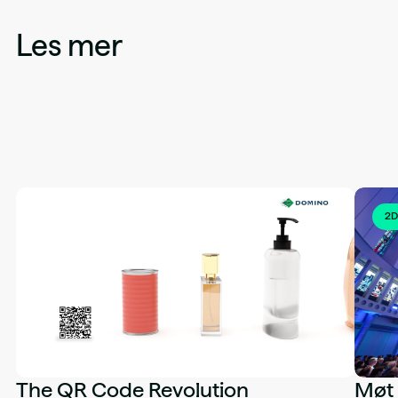
Les mer
2D
The QR Code Revolution
Møt 