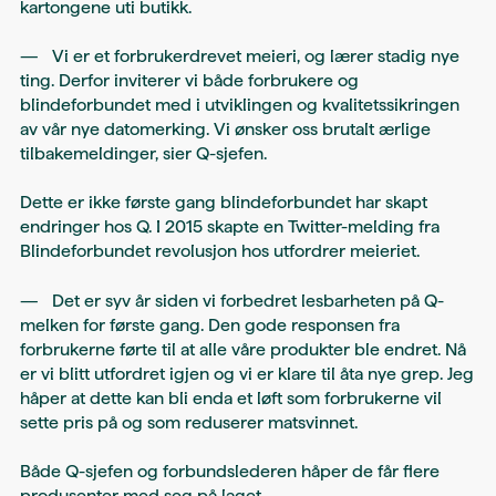
kartongene uti butikk.
— Vi er et forbrukerdrevet meieri, og lærer stadig nye
ting. Derfor inviterer vi både forbrukere og
blindeforbundet med i utviklingen og kvalitetssikringen
av vår nye datomerking. Vi ønsker oss brutalt ærlige
tilbakemeldinger, sier Q-sjefen.
Dette er ikke første gang blindeforbundet har skapt
endringer hos Q. I 2015 skapte en Twitter-melding fra
Blindeforbundet revolusjon hos utfordrer meieriet.
— Det er syv år siden vi forbedret lesbarheten på Q-
melken for første gang. Den gode responsen fra
forbrukerne førte til at alle våre produkter ble endret. Nå
er vi blitt utfordret igjen og vi er klare til åta nye grep. Jeg
håper at dette kan bli enda et løft som forbrukerne vil
sette pris på og som reduserer matsvinnet.
Både Q-sjefen og forbundslederen håper de får flere
produsenter med seg på laget.