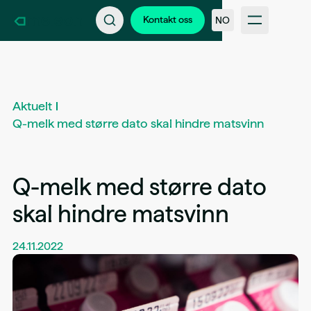
Kontakt oss
Bli en del av Kameleon
Kontakt oss
NO
Support
Nyheter & kundehistorier
FAQ
Bransjer
Intern inloggning
Aktuelt
Q-melk med større dato skal hindre matsvinn
Q-melk med større dato
skal hindre matsvinn
24.11.2022