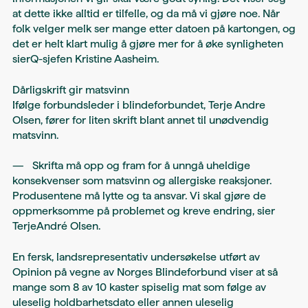
at dette ikke alltid er tilfelle, og da må vi gjøre noe. Når
folk velger melk ser mange etter datoen på kartongen, og
det er helt klart mulig å gjøre mer for å øke synligheten
sierQ-sjefen Kristine Aasheim.
Dårligskrift gir matsvinn
Ifølge forbundsleder i blindeforbundet, Terje Andre
Olsen, fører for liten skrift blant annet til unødvendig
matsvinn.
— Skrifta må opp og fram for å unngå uheldige
konsekvenser som matsvinn og allergiske reaksjoner.
Produsentene må lytte og ta ansvar. Vi skal gjøre de
oppmerksomme på problemet og kreve endring, sier
TerjeAndré Olsen.
En fersk, landsrepresentativ undersøkelse utført av
Opinion på vegne av Norges Blindeforbund viser at så
mange som 8 av 10 kaster spiselig mat som følge av
uleselig holdbarhetsdato eller annen uleselig