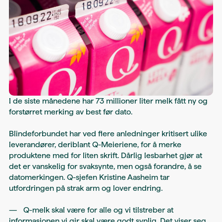
I de siste månedene har 73 millioner liter melk fått ny og
forstørret merking av best før dato.
Blindeforbundet har ved flere anledninger kritisert ulike
leverandører, deriblant Q-Meieriene, for å merke
produktene med for liten skrift. Dårlig lesbarhet gjør at
det er vanskelig for svaksynte, men også forandre, å se
datomerkingen. Q-sjefen Kristine Aasheim tar
utfordringen på strak arm og lover endring.
— Q-melk skal være for alle og vi tilstreber at
informasjonen vi gir skal være godt synlig. Det viser seg