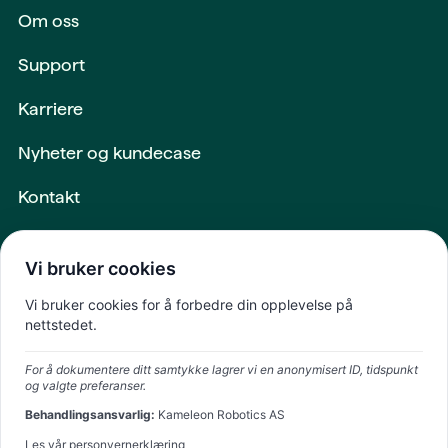
Om oss
Support
Karriere
Nyheter og kundecase
Kontakt
Maskiner og utstyr
Vi bruker cookies
Intern login
Vi bruker cookies for å forbedre din opplevelse på
nettstedet.
Fremtiden
For å dokumentere ditt samtykke lagrer vi en anonymisert ID, tidspunkt
skapes sammen
og valgte preferanser.
Behandlingsansvarlig:
Kameleon Robotics AS
Les vår personvernerklæring