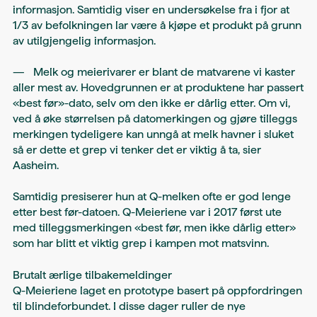
informasjon. Samtidig viser en undersøkelse fra i fjor at
1/3 av befolkningen lar være å kjøpe et produkt på grunn
av utilgjengelig informasjon.
— Melk og meierivarer er blant de matvarene vi kaster
aller mest av. Hovedgrunnen er at produktene har passert
«best før»-dato, selv om den ikke er dårlig etter. Om vi,
ved å øke størrelsen på datomerkingen og gjøre tilleggs
merkingen tydeligere kan unngå at melk havner i sluket
så er dette et grep vi tenker det er viktig å ta, sier
Aasheim.
Samtidig presiserer hun at Q-melken ofte er god lenge
etter best før-datoen. Q-Meieriene var i 2017 først ute
med tilleggsmerkingen «best før, men ikke dårlig etter»
som har blitt et viktig grep i kampen mot matsvinn.
Brutalt ærlige tilbakemeldinger
Q-Meieriene laget en prototype basert på oppfordringen
til blindeforbundet. I disse dager ruller de nye